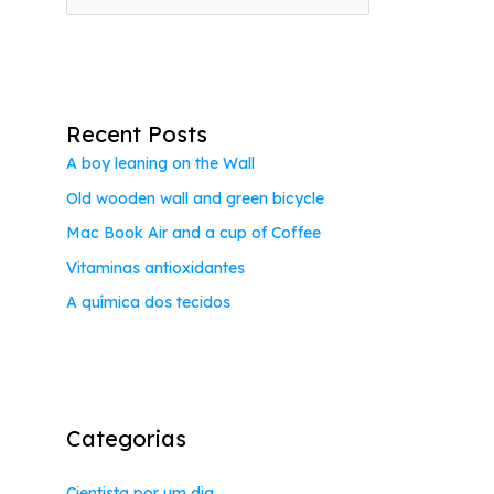
e
s
q
u
Recent Posts
i
A boy leaning on the Wall
s
Old wooden wall and green bicycle
a
Mac Book Air and a cup of Coffee
r
p
Vitaminas antioxidantes
o
A química dos tecidos
r
:
Categorias
Cientista por um dia