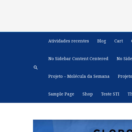
Ir
para
o
conteúdo
Atividades recentes
Blog
Cart
No Sidebar Content Centered
No Sid
Pesquisar
Projeto – Molécula da Semana
Projet
Sample Page
Shop
Teste STI
T
Navegação
de