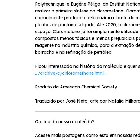
Polytechnique, e Eugène Péligo, do Institut Nati
realizar a primeira síntese do clorometano. Clor
normalmente produzido pela enzima cloreto de meti
plantas de pântano salgado. Até 2020, o clorom
espaço. Clorometano já foi amplamente utilizado 
compostos menos tóxicos e menos prejudiciais p
reagente na indústria química, para a extração d
borracha e na refinação de petróleo.
Ficou interessado na história da molécula e que
…/archive/c/chloromethane.html…
Produto da American Chemical Society
Traduzido por José Neto, arte por Natalia Milhora
Gostou do nosso conteúdo?
Acesse mais postagens como esta em nossas rede