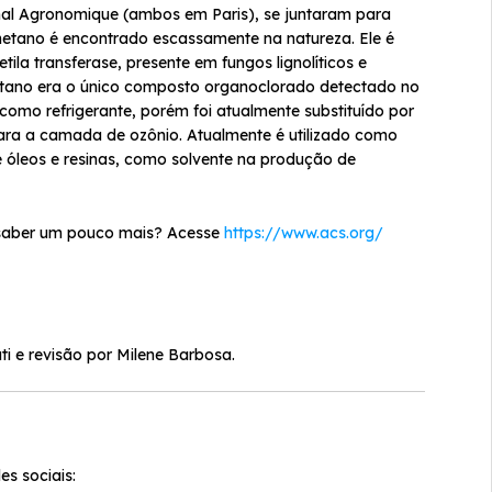
onal Agronomique (ambos em Paris), se juntaram para
ometano é encontrado escassamente na natureza. Ele é
la transferase, presente em fungos lignolíticos e
etano era o único composto organoclorado detectado no
como refrigerante, porém foi atualmente substituído por
ara a camada de ozônio. Atualmente é utilizado como
e óleos e resinas, como solvente na produção de
r saber um pouco mais? Acesse
https://www.acs.org/
ti e revisão por Milene Barbosa.
s sociais: