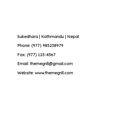
Contact Info
Sukedhara | Kathmandu | Nepal
Phone: (977) 985238979
Fax: (977) 123-4567
Email: themegrill@gmail.com
Website: www.themegrill.com