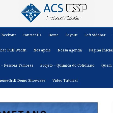
Checkout
Contact Us
Home
Layout
Left Sidebar
ebar Full Width
Nos apoie
Nossa agenda
Página Inicia
o – Pessoas Famosas
Projeto – Química do Cotidiano
Quem 
hemeGrill Demo Showcase
Video Tutorial