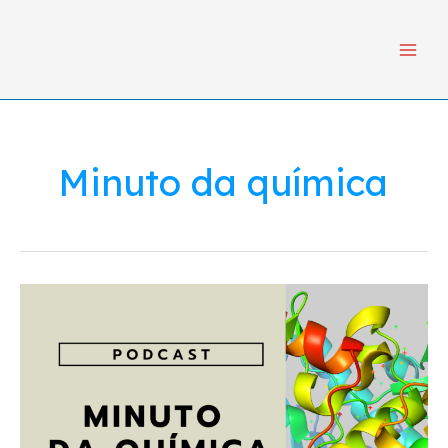
Ir
Main
para
Menu
o
conteúdo
Minuto da química