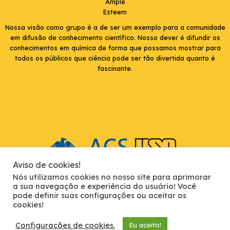
Ample
Esteem
Nossa visão como grupo é a de ser um exemplo para a comunidade
em difusão de conhecimento científico. Nosso dever é difundir os
conhecimentos em química de forma que possamos mostrar para
todos os públicos que ciência pode ser tão divertida quanto é
fascinante.
Aviso de cookies!
Nós utilizamos cookies no nosso site para aprimorar
a sua navegação e experiência do usuário! Você
pode definir suas configurações ou aceitar os
cookies!
USP Instituto de Química de São Carlos. Av. Trab. São Carlense, 400 -
Parque Arnold Schimidt, São Carlos - SP, 13566-590
Configurações de cookies.
Eu aceito!
Copyright © 2026