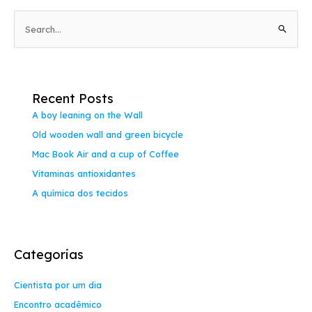
P
e
s
q
Recent Posts
u
A boy leaning on the Wall
i
Old wooden wall and green bicycle
s
a
Mac Book Air and a cup of Coffee
r
Vitaminas antioxidantes
p
A química dos tecidos
o
r
:
Categorias
Cientista por um dia
Encontro acadêmico