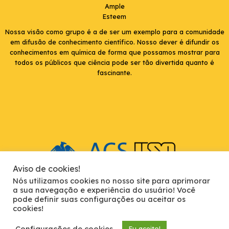
Ample
Esteem
Nossa visão como grupo é a de ser um exemplo para a comunidade
em difusão de conhecimento científico. Nosso dever é difundir os
conhecimentos em química de forma que possamos mostrar para
todos os públicos que ciência pode ser tão divertida quanto é
fascinante.
Aviso de cookies!
Nós utilizamos cookies no nosso site para aprimorar
a sua navegação e experiência do usuário! Você
pode definir suas configurações ou aceitar os
cookies!
USP Instituto de Química de São Carlos. Av. Trab. São Carlense, 400 -
Parque Arnold Schimidt, São Carlos - SP, 13566-590
Configurações de cookies.
Eu aceito!