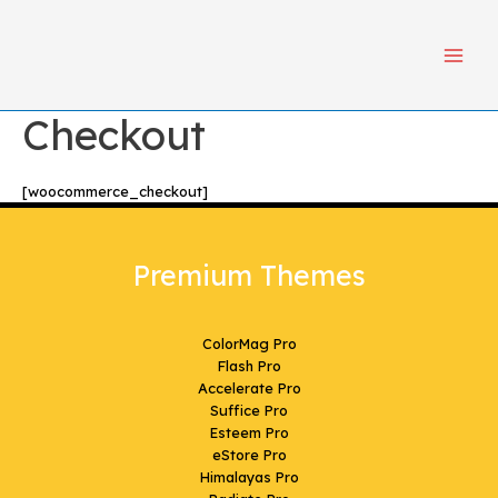
Ir
Main
para
Menu
o
conteúdo
Checkout
[woocommerce_checkout]
Premium Themes
ColorMag Pro
Flash Pro
Accelerate Pro
Suffice Pro
Esteem Pro
eStore Pro
Himalayas Pro