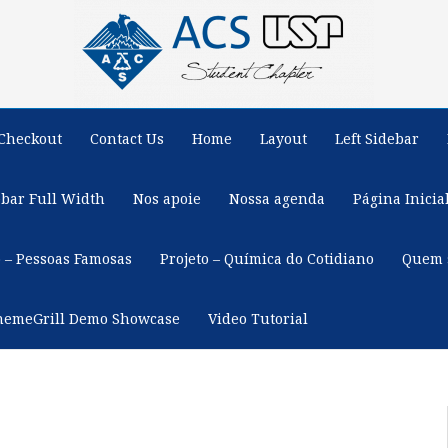
Checkout
Contact Us
Home
Layout
Left Sidebar
ebar Full Width
Nos apoie
Nossa agenda
Página Inicia
o – Pessoas Famosas
Projeto – Química do Cotidiano
Quem 
hemeGrill Demo Showcase
Video Tutorial