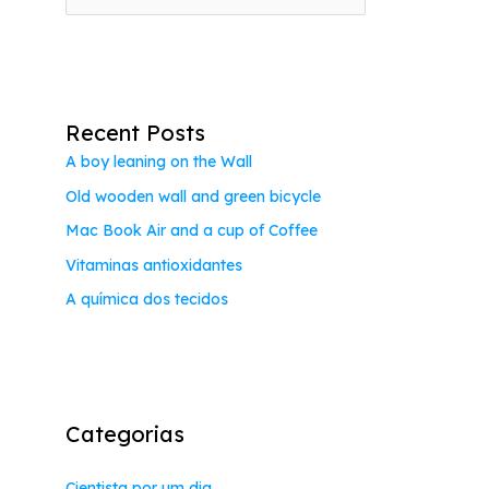
e
s
q
u
Recent Posts
i
A boy leaning on the Wall
s
Old wooden wall and green bicycle
a
Mac Book Air and a cup of Coffee
r
p
Vitaminas antioxidantes
o
A química dos tecidos
r
:
Categorias
Cientista por um dia