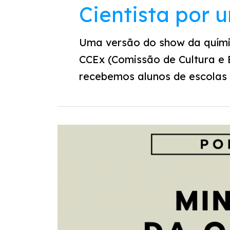
Cientista por 
Uma versão do show da quím
CCEx (Comissão de Cultura e 
recebemos alunos de escolas 
Técnicas
de
recombinação
de
DNA