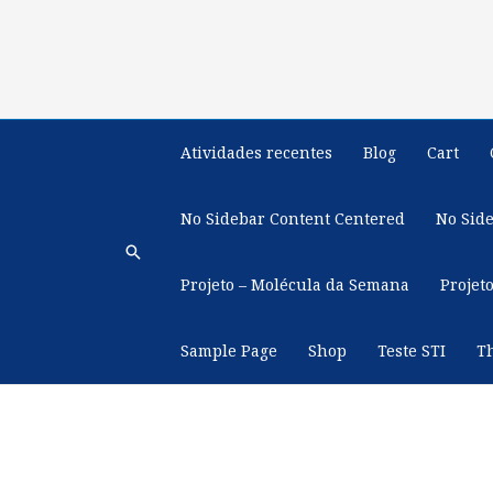
Ir
para
o
conteúdo
Atividades recentes
Blog
Cart
No Sidebar Content Centered
No Sid
Pesquisar
Projeto – Molécula da Semana
Projet
Sample Page
Shop
Teste STI
T