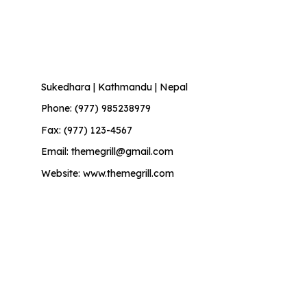
Contact Info
Sukedhara | Kathmandu | Nepal
Phone: (977) 985238979
Fax: (977) 123-4567
Email: themegrill@gmail.com
Website: www.themegrill.com