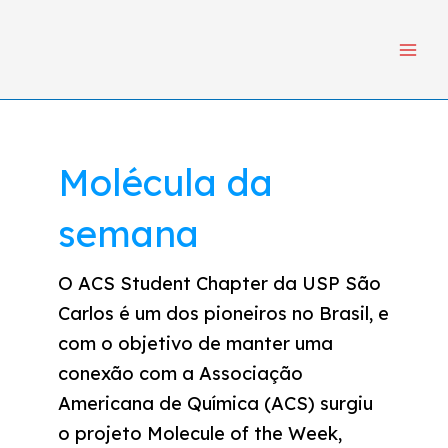
Ir
Main
para
Menu
o
conteúdo
Navegação
por
posts
Molécula da
semana
O ACS Student Chapter da USP São
Carlos é um dos pioneiros no Brasil, e
com o objetivo de manter uma
conexão com a Associação
Americana de Química (ACS) surgiu
o projeto Molecule of the Week,