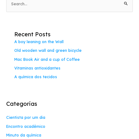
P
e
s
q
Recent Posts
u
A boy leaning on the Wall
i
Old wooden wall and green bicycle
s
a
Mac Book Air and a cup of Coffee
r
Vitaminas antioxidantes
p
A química dos tecidos
o
r
:
Categorias
Cientista por um dia
Encontro acadêmico
Minuto da química