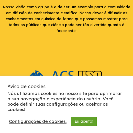
Nossa visão como grupo é a de ser um exemplo para a comunidade
em difusão de conhecimento científico. Nosso dever é difundir os
conhecimentos em química de forma que possamos mostrar para
todos os públicos que ciência pode ser tão divertida quanto é
fascinante.
Aviso de cookies!
Nós utilizamos cookies no nosso site para aprimorar
a sua navegação e experiência do usuário! Você
pode definir suas configurações ou aceitar os
cookies!
USP Instituto de Química de São Carlos. Av. Trab. São Carlense, 400 -
Parque Arnold Schimidt, São Carlos - SP, 13566-590
Configurações de cookies.
Eu aceito!
Copyright © 2026