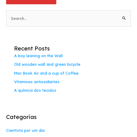
P
e
s
q
Recent Posts
u
A boy leaning on the Wall
i
Old wooden wall and green bicycle
s
a
Mac Book Air and a cup of Coffee
r
Vitaminas antioxidantes
p
A química dos tecidos
o
r
:
Categorias
Cientista por um dia