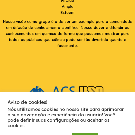
FitClub
Ample
Esteem
Nossa visão como grupo é a de ser um exemplo para a comunidade
em difusão de conhecimento científico. Nosso dever é difundir os
conhecimentos em química de forma que possamos mostrar para
todos os públicos que ciência pode ser tão divertida quanto é
fascinante.
Aviso de cookies!
Nós utilizamos cookies no nosso site para aprimorar
a sua navegação e experiência do usuário! Você
pode definir suas configurações ou aceitar os
cookies!
USP Instituto de Química de São Carlos. Av. Trab. São Carlense, 400 -
Parque Arnold Schimidt, São Carlos - SP, 13566-590