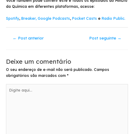
Você também pode conferir este e todos os episódios do Minuto
da Química em diferentes plataformas, acesse:
Spotify
,
Breaker,
Google Podcasts
,
Pocket Casts
e
Radio Public.
←
Post anterior
Post seguinte
→
Deixe um comentário
O seu endereço de e-mail não será publicado.
Campos
obrigatórios são marcados com
*
Digite
aqui...